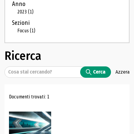
Anno
2023
(1)
Sezioni
Focus
(1)
Ricerca
Cerca
Cerca
Azzera
Risultati di ricerca
Documenti trovati: 1