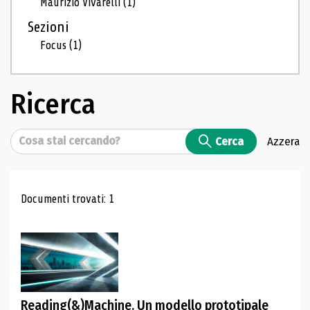
Maurizio Vivarelli
(1)
Sezioni
Focus
(1)
Ricerca
Cerca
Cerca
Azzera
Risultati di ricerca
Documenti trovati: 1
Reading(&)Machine. Un modello prototipale