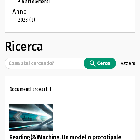
+ altri elementi
Anno
2023
(1)
Ricerca
Cerca
Cerca
Azzera
Risultati di ricerca
Documenti trovati: 1
Reading(&)Machine. Un modello prototipale