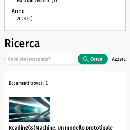
Maurizio Vivarelli
(1)
Anno
2023
(1)
Ricerca
Cerca
Cerca
Azzera
Risultati di ricerca
Documenti trovati: 1
Reading(&)Machine. Un modello prototipale