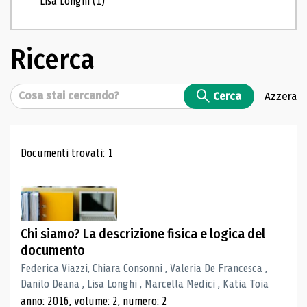
Lisa Longhi
(1)
Ricerca
Cerca
Cerca
Azzera
Risultati di ricerca
Documenti trovati: 1
Chi siamo? La descrizione fisica e logica del
documento
Federica Viazzi, Chiara Consonni , Valeria De Francesca ,
Danilo Deana , Lisa Longhi , Marcella Medici , Katia Toia
anno: 2016, volume: 2, numero: 2