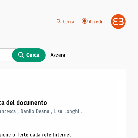
Cerca
Accedi
Cerca
Azzera
gica del documento
ancesca , Danilo Deana , Lisa Longhi ,
azione offerte dalla rete Internet