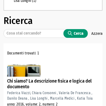
Lisa Longhi
(1)
Ricerca
Cerca
Cerca
Azzera
Risultati di ricerca
Documenti trovati: 1
Chi siamo? La descrizione fisica e logica del
documento
Federica Viazzi, Chiara Consonni , Valeria De Francesca ,
Danilo Deana , Lisa Longhi , Marcella Medici , Katia Toia
anno: 2016, volume: 2, numero: 2