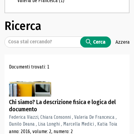
Valeria De Francesca
(1)
Ricerca
Cerca
Cerca
Azzera
Risultati di ricerca
Documenti trovati: 1
Chi siamo? La descrizione fisica e logica del
documento
Federica Viazzi, Chiara Consonni , Valeria De Francesca ,
Danilo Deana , Lisa Longhi , Marcella Medici , Katia Toia
anno: 2016, volume: 2, numero: 2