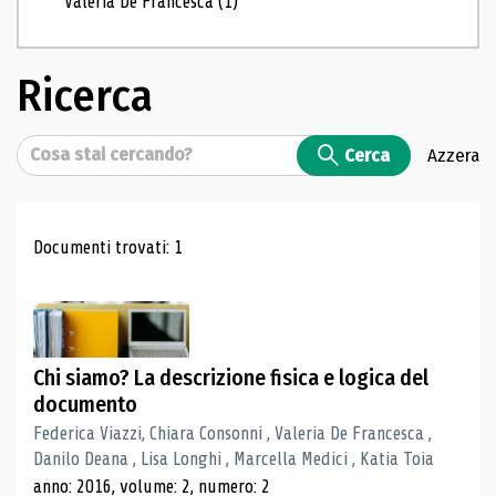
Valeria De Francesca
(1)
Ricerca
Cerca
Cerca
Azzera
Risultati di ricerca
Documenti trovati: 1
Chi siamo? La descrizione fisica e logica del
documento
Federica Viazzi, Chiara Consonni , Valeria De Francesca ,
Danilo Deana , Lisa Longhi , Marcella Medici , Katia Toia
anno: 2016, volume: 2, numero: 2