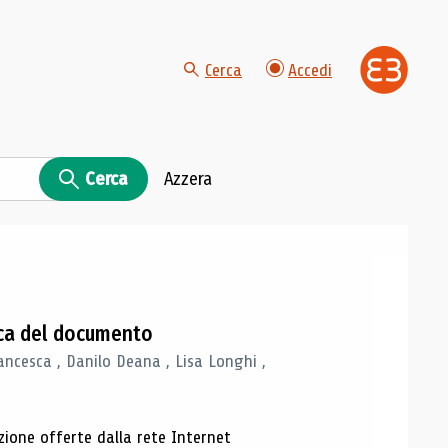
Cerca
Accedi
Cerca
Azzera
gica del documento
ancesca , Danilo Deana , Lisa Longhi ,
azione offerte dalla rete Internet