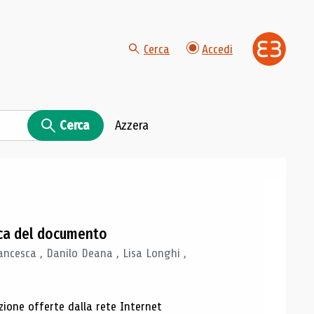
Cerca
Accedi
Cerca
Azzera
gica del documento
ancesca , Danilo Deana , Lisa Longhi ,
azione offerte dalla rete Internet