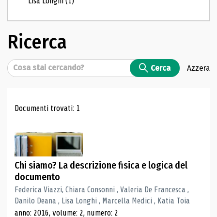
Lisa Longhi
(1)
Ricerca
Cerca
Cerca
Azzera
Risultati di ricerca
Documenti trovati: 1
Chi siamo? La descrizione fisica e logica del
documento
Federica Viazzi, Chiara Consonni , Valeria De Francesca ,
Danilo Deana , Lisa Longhi , Marcella Medici , Katia Toia
anno: 2016, volume: 2, numero: 2