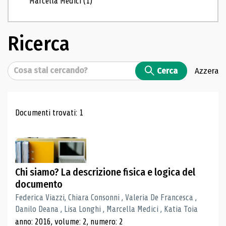
Marcella Medici
(1)
Ricerca
Cerca
Cerca
Azzera
Risultati di ricerca
Documenti trovati: 1
Chi siamo? La descrizione fisica e logica del
documento
Federica Viazzi, Chiara Consonni , Valeria De Francesca ,
Danilo Deana , Lisa Longhi , Marcella Medici , Katia Toia
anno: 2016, volume: 2, numero: 2