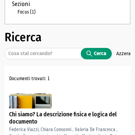
Sezioni
Focus
(1)
Ricerca
Cerca
Cerca
Azzera
Risultati di ricerca
Documenti trovati: 1
Chi siamo? La descrizione fisica e logica del
documento
Federica Viazzi, Chiara Consonni , Valeria De Francesca ,