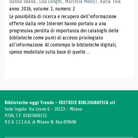
Danilo Deana , Lisa Longhi , Marcella Medici , Katia Toia
anno: 2016, volume: 2, numero: 2
Le possibilità di ricerca e recupero dell’informazione
offerte dalla rete Internet hanno portato a una
progressiva perdita di importanza dei cataloghi delle
biblioteche come punti di accesso privilegiato
all’informazione. Al contempo le biblioteche digitali,
spesso modellate sulla base di quelle ...
Biblioteche oggi Trends - EDITRICE BIBLIOGRAFICA srl
Sede legale: Via Lesmi 6 - 20123 - Milano
P.IVA, C.F. 01823660152
R.E.A. C.C.I.A.A. di Milano N. Rea 878486