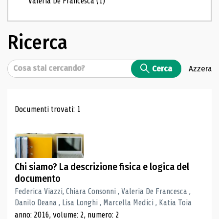
Valeria De Francesca
(1)
Ricerca
Cerca
Cerca
Azzera
Risultati di ricerca
Documenti trovati: 1
Chi siamo? La descrizione fisica e logica del
documento
Federica Viazzi, Chiara Consonni , Valeria De Francesca ,
Danilo Deana , Lisa Longhi , Marcella Medici , Katia Toia
anno: 2016, volume: 2, numero: 2