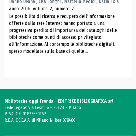
Danilo Deana , Lisa Longhi , Marcella Medici , Katia Toia
anno: 2016, volume: 2, numero: 2
Le possibilità di ricerca e recupero dell’informazione
offerte dalla rete Internet hanno portato a una
progressiva perdita di importanza dei cataloghi delle
biblioteche come punti di accesso privilegiato
all’informazione. Al contempo le biblioteche digitali,
spesso modellate sulla base di quelle ...
Biblioteche oggi Trends - EDITRICE BIBLIOGRAFICA srl
Sede legale: Via Lesmi 6 - 20123 - Milano
P.IVA, C.F. 01823660152
R.E.A. C.C.I.A.A. di Milano N. Rea 878486