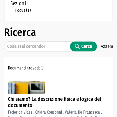
Sezioni
Focus
(1)
Ricerca
Cerca
Cerca
Azzera
Risultati di ricerca
Documenti trovati: 1
Chi siamo? La descrizione fisica e logica del
documento
Federica Viazzi, Chiara Consonni , Valeria De Francesca ,