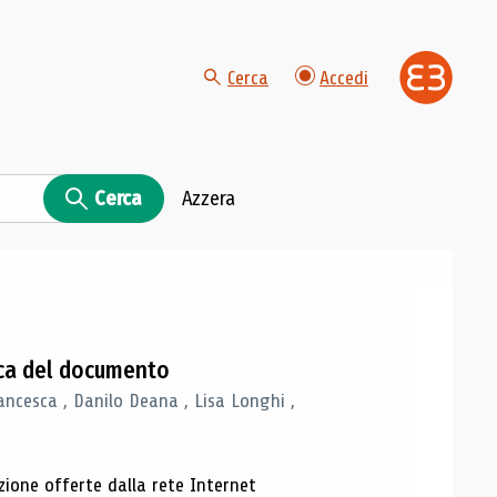
Cerca
Accedi
Cerca
Azzera
gica del documento
ancesca , Danilo Deana , Lisa Longhi ,
azione offerte dalla rete Internet