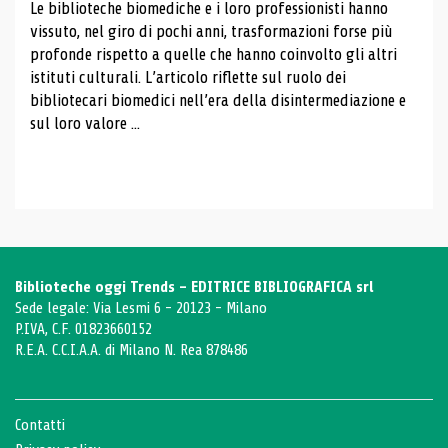
Le biblioteche biomediche e i loro professionisti hanno
vissuto, nel giro di pochi anni, trasformazioni forse più
profonde rispetto a quelle che hanno coinvolto gli altri
istituti culturali. L’articolo riflette sul ruolo dei
bibliotecari biomedici nell’era della disintermediazione e
sul loro valore ...
Biblioteche oggi Trends - EDITRICE BIBLIOGRAFICA srl
Sede legale: Via Lesmi 6 - 20123 - Milano
P.IVA, C.F. 01823660152
R.E.A. C.C.I.A.A. di Milano N. Rea 878486
Contatti