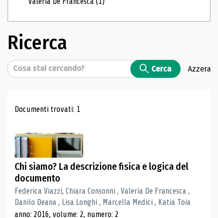
Valeria De Francesca
(1)
Ricerca
Cerca
Cerca
Azzera
Risultati di ricerca
Documenti trovati: 1
Chi siamo? La descrizione fisica e logica del
documento
Federica Viazzi, Chiara Consonni , Valeria De Francesca ,
Danilo Deana , Lisa Longhi , Marcella Medici , Katia Toia
anno: 2016, volume: 2, numero: 2