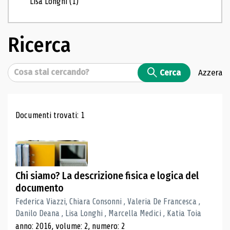
Lisa Longhi
(1)
Ricerca
Cerca
Cerca
Azzera
Risultati di ricerca
Documenti trovati: 1
Chi siamo? La descrizione fisica e logica del
documento
Federica Viazzi, Chiara Consonni , Valeria De Francesca ,
Danilo Deana , Lisa Longhi , Marcella Medici , Katia Toia
anno: 2016, volume: 2, numero: 2