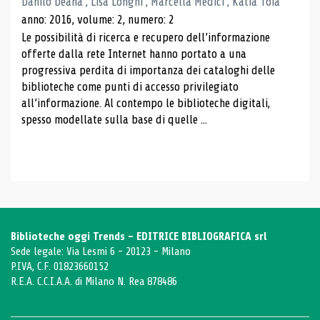
Danilo Deana , Lisa Longhi , Marcella Medici , Katia Toia
anno: 2016, volume: 2, numero: 2
Le possibilità di ricerca e recupero dell’informazione
offerte dalla rete Internet hanno portato a una
progressiva perdita di importanza dei cataloghi delle
biblioteche come punti di accesso privilegiato
all’informazione. Al contempo le biblioteche digitali,
spesso modellate sulla base di quelle ...
Biblioteche oggi Trends - EDITRICE BIBLIOGRAFICA srl
Sede legale: Via Lesmi 6 - 20123 - Milano
P.IVA, C.F. 01823660152
R.E.A. C.C.I.A.A. di Milano N. Rea 878486