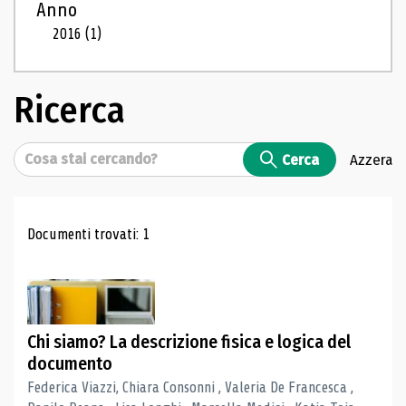
Anno
2016
(1)
Ricerca
Cerca
Cerca
Azzera
Risultati di ricerca
Documenti trovati: 1
Chi siamo? La descrizione fisica e logica del
documento
Federica Viazzi, Chiara Consonni , Valeria De Francesca ,