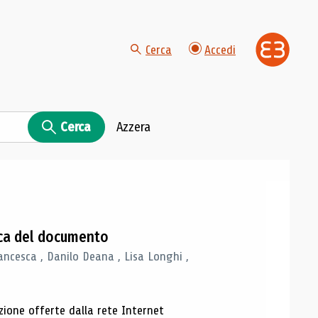
Cerca
Accedi
Cerca
Azzera
gica del documento
ancesca , Danilo Deana , Lisa Longhi ,
azione offerte dalla rete Internet