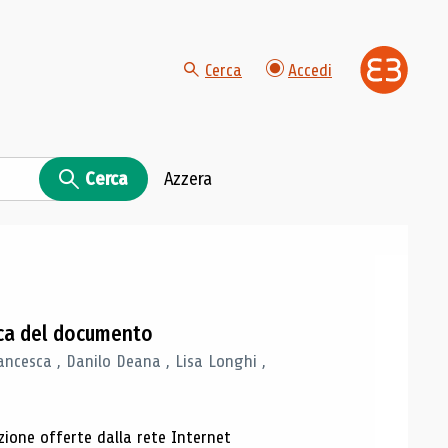
Cerca
Accedi
Cerca
Azzera
gica del documento
ancesca , Danilo Deana , Lisa Longhi ,
azione offerte dalla rete Internet