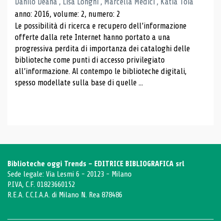
Danilo Deana , Lisa Longhi , Marcella Medici , Katia Toia
anno: 2016, volume: 2, numero: 2
Le possibilità di ricerca e recupero dell’informazione
offerte dalla rete Internet hanno portato a una
progressiva perdita di importanza dei cataloghi delle
biblioteche come punti di accesso privilegiato
all’informazione. Al contempo le biblioteche digitali,
spesso modellate sulla base di quelle ...
Biblioteche oggi Trends - EDITRICE BIBLIOGRAFICA srl
Sede legale: Via Lesmi 6 - 20123 - Milano
P.IVA, C.F. 01823660152
R.E.A. C.C.I.A.A. di Milano N. Rea 878486