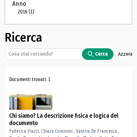
Anno
2016
(1)
Ricerca
Cerca
Cerca
Azzera
Risultati di ricerca
Documenti trovati: 1
Chi siamo? La descrizione fisica e logica del
documento
Federica Viazzi, Chiara Consonni , Valeria De Francesca ,