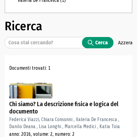
Valeria De Francesca
(1)
Ricerca
Cerca
Cerca
Azzera
Risultati di ricerca
Documenti trovati: 1
Chi siamo? La descrizione fisica e logica del
documento
Federica Viazzi, Chiara Consonni , Valeria De Francesca ,
Danilo Deana , Lisa Longhi , Marcella Medici , Katia Toia
anno: 2016, volume: 2, numero: 2