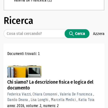
Valeria De Francesca
(1)
Ricerca
Cerca
Cerca
Azzera
Risultati di ricerca
Documenti trovati: 1
Chi siamo? La descrizione fisica e logica del
documento
Federica Viazzi, Chiara Consonni , Valeria De Francesca ,
Danilo Deana , Lisa Longhi , Marcella Medici , Katia Toia
anno: 2016, volume: 2, numero: 2