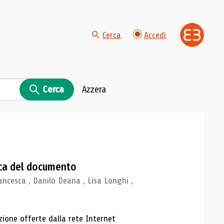
Cerca
Accedi
Cerca
Azzera
gica del documento
ancesca , Danilo Deana , Lisa Longhi ,
azione offerte dalla rete Internet