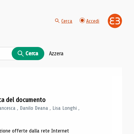
Cerca
Accedi
Cerca
Azzera
gica del documento
ancesca , Danilo Deana , Lisa Longhi ,
azione offerte dalla rete Internet