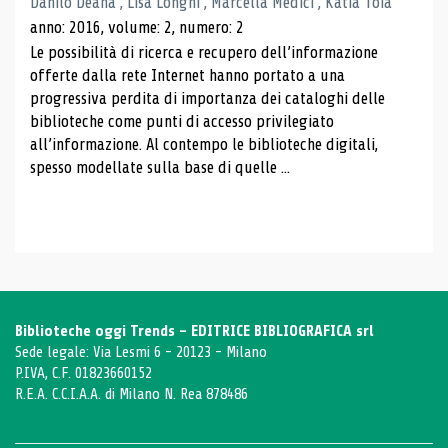
Danilo Deana , Lisa Longhi , Marcella Medici , Katia Toia
anno: 2016, volume: 2, numero: 2
Le possibilità di ricerca e recupero dell’informazione
offerte dalla rete Internet hanno portato a una
progressiva perdita di importanza dei cataloghi delle
biblioteche come punti di accesso privilegiato
all’informazione. Al contempo le biblioteche digitali,
spesso modellate sulla base di quelle ...
Biblioteche oggi Trends - EDITRICE BIBLIOGRAFICA srl
Sede legale: Via Lesmi 6 - 20123 - Milano
P.IVA, C.F. 01823660152
R.E.A. C.C.I.A.A. di Milano N. Rea 878486