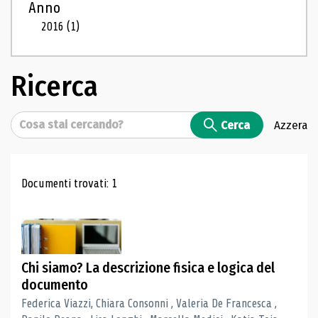
Anno
2016
(1)
Ricerca
Cerca
Cerca
Azzera
Risultati di ricerca
Documenti trovati: 1
Chi siamo? La descrizione fisica e logica del
documento
Federica Viazzi, Chiara Consonni , Valeria De Francesca ,