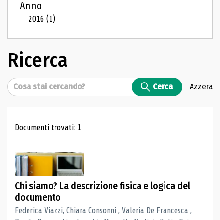
Anno
2016
(1)
Ricerca
Cerca
Cerca
Azzera
Risultati di ricerca
Documenti trovati: 1
Chi siamo? La descrizione fisica e logica del
documento
Federica Viazzi, Chiara Consonni , Valeria De Francesca ,