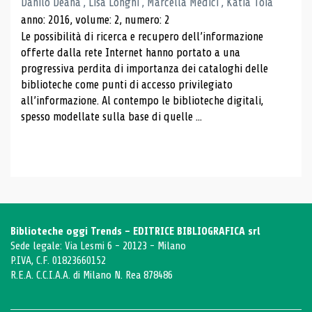
Danilo Deana , Lisa Longhi , Marcella Medici , Katia Toia
anno: 2016, volume: 2, numero: 2
Le possibilità di ricerca e recupero dell’informazione
offerte dalla rete Internet hanno portato a una
progressiva perdita di importanza dei cataloghi delle
biblioteche come punti di accesso privilegiato
all’informazione. Al contempo le biblioteche digitali,
spesso modellate sulla base di quelle ...
Biblioteche oggi Trends - EDITRICE BIBLIOGRAFICA srl
Sede legale: Via Lesmi 6 - 20123 - Milano
P.IVA, C.F. 01823660152
R.E.A. C.C.I.A.A. di Milano N. Rea 878486