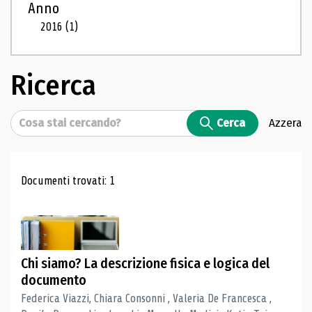
Anno
2016
(1)
Ricerca
Cerca
Cerca
Azzera
Risultati di ricerca
Documenti trovati: 1
Chi siamo? La descrizione fisica e logica del
documento
Federica Viazzi, Chiara Consonni , Valeria De Francesca ,