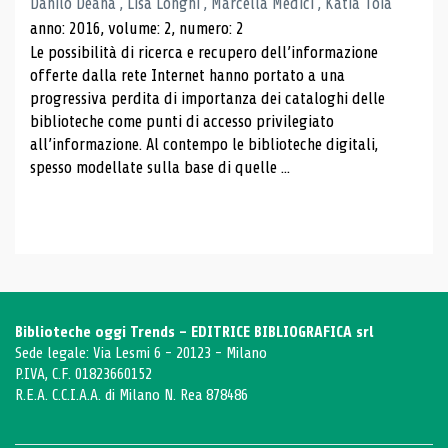
Danilo Deana , Lisa Longhi , Marcella Medici , Katia Toia
anno: 2016, volume: 2, numero: 2
Le possibilità di ricerca e recupero dell’informazione
offerte dalla rete Internet hanno portato a una
progressiva perdita di importanza dei cataloghi delle
biblioteche come punti di accesso privilegiato
all’informazione. Al contempo le biblioteche digitali,
spesso modellate sulla base di quelle ...
Biblioteche oggi Trends - EDITRICE BIBLIOGRAFICA srl
Sede legale: Via Lesmi 6 - 20123 - Milano
P.IVA, C.F. 01823660152
R.E.A. C.C.I.A.A. di Milano N. Rea 878486