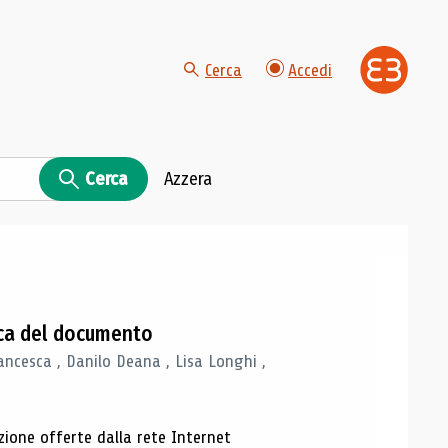
Cerca
Accedi
Cerca
Azzera
gica del documento
ancesca , Danilo Deana , Lisa Longhi ,
azione offerte dalla rete Internet