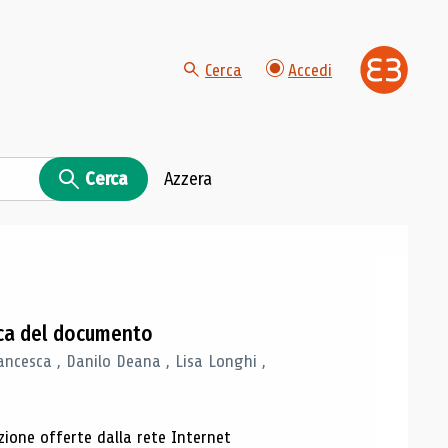
Cerca
Accedi
Cerca
Azzera
gica del documento
ancesca , Danilo Deana , Lisa Longhi ,
azione offerte dalla rete Internet