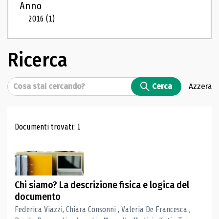
Anno
2016
(1)
Ricerca
Cerca
Cerca
Azzera
Risultati di ricerca
Documenti trovati: 1
Chi siamo? La descrizione fisica e logica del
documento
Federica Viazzi, Chiara Consonni , Valeria De Francesca ,