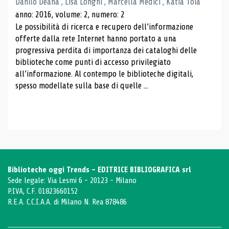
Danilo Deana , Lisa Longhi , Marcella Medici , Katia Toia
anno: 2016, volume: 2, numero: 2
Le possibilità di ricerca e recupero dell’informazione
offerte dalla rete Internet hanno portato a una
progressiva perdita di importanza dei cataloghi delle
biblioteche come punti di accesso privilegiato
all’informazione. Al contempo le biblioteche digitali,
spesso modellate sulla base di quelle ...
Biblioteche oggi Trends - EDITRICE BIBLIOGRAFICA srl
Sede legale: Via Lesmi 6 - 20123 - Milano
P.IVA, C.F. 01823660152
R.E.A. C.C.I.A.A. di Milano N. Rea 878486