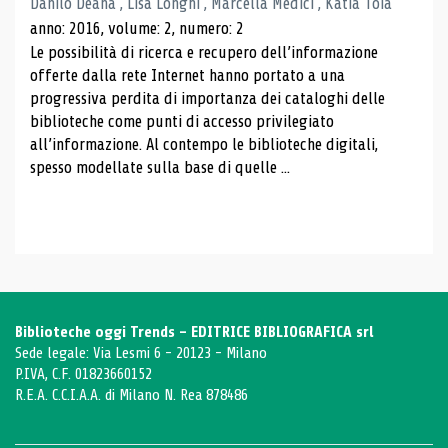
Danilo Deana , Lisa Longhi , Marcella Medici , Katia Toia
anno: 2016, volume: 2, numero: 2
Le possibilità di ricerca e recupero dell’informazione
offerte dalla rete Internet hanno portato a una
progressiva perdita di importanza dei cataloghi delle
biblioteche come punti di accesso privilegiato
all’informazione. Al contempo le biblioteche digitali,
spesso modellate sulla base di quelle ...
Biblioteche oggi Trends - EDITRICE BIBLIOGRAFICA srl
Sede legale: Via Lesmi 6 - 20123 - Milano
P.IVA, C.F. 01823660152
R.E.A. C.C.I.A.A. di Milano N. Rea 878486