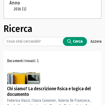
Anno
2016
(1)
Ricerca
Cerca
Cerca
Azzera
Risultati di ricerca
Documenti trovati: 1
Chi siamo? La descrizione fisica e logica del
documento
Federica Viazzi, Chiara Consonni , Valeria De Francesca ,