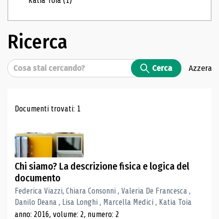
Katia Toia
(1)
Ricerca
Cerca
Cerca
Azzera
Risultati di ricerca
Documenti trovati: 1
Chi siamo? La descrizione fisica e logica del
documento
Federica Viazzi, Chiara Consonni , Valeria De Francesca ,
Danilo Deana , Lisa Longhi , Marcella Medici , Katia Toia
anno: 2016, volume: 2, numero: 2