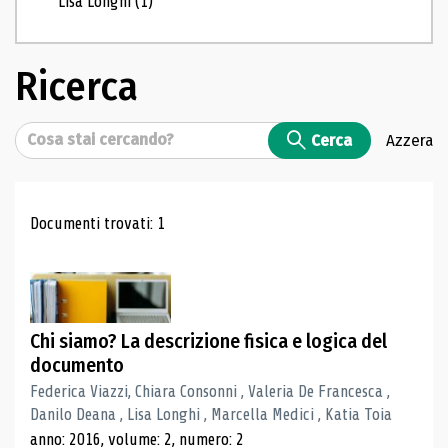
Lisa Longhi
(1)
Ricerca
Cerca
Cerca
Azzera
Risultati di ricerca
Documenti trovati: 1
Chi siamo? La descrizione fisica e logica del
documento
Federica Viazzi, Chiara Consonni , Valeria De Francesca ,
Danilo Deana , Lisa Longhi , Marcella Medici , Katia Toia
anno: 2016, volume: 2, numero: 2