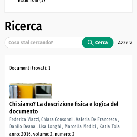
Katia Toia
(1)
Ricerca
Cerca
Cerca
Azzera
Risultati di ricerca
Documenti trovati: 1
Chi siamo? La descrizione fisica e logica del
documento
Federica Viazzi, Chiara Consonni , Valeria De Francesca ,
Danilo Deana , Lisa Longhi , Marcella Medici , Katia Toia
anno: 2016, volume: 2, numero: 2