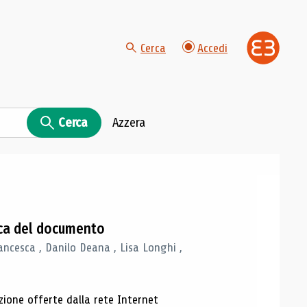
Cerca
Accedi
Cerca
Azzera
gica del documento
ancesca , Danilo Deana , Lisa Longhi ,
azione offerte dalla rete Internet