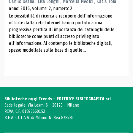
Danilo Deana , Lisa Longhi , Marcella Medici , Katia Toia
anno: 2016, volume: 2, numero: 2
Le possibilità di ricerca e recupero dell’informazione
offerte dalla rete Internet hanno portato a una
progressiva perdita di importanza dei cataloghi delle
biblioteche come punti di accesso privilegiato
all’informazione. Al contempo le biblioteche digitali,
spesso modellate sulla base di quelle ...
Biblioteche oggi Trends - EDITRICE BIBLIOGRAFICA srl
Sede legale: Via Lesmi 6 - 20123 - Milano
P.IVA, C.F. 01823660152
R.E.A. C.C.I.A.A. di Milano N. Rea 878486