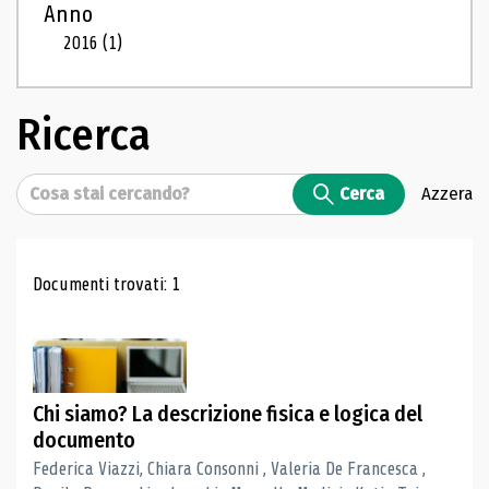
Anno
2016
(1)
Ricerca
Cerca
Cerca
Azzera
Risultati di ricerca
Documenti trovati: 1
Chi siamo? La descrizione fisica e logica del
documento
Federica Viazzi, Chiara Consonni , Valeria De Francesca ,