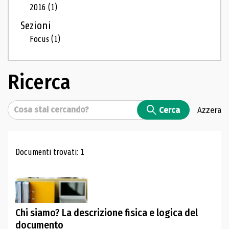
2016
(1)
Sezioni
Focus
(1)
Ricerca
Cerca
Cerca
Azzera
Risultati di ricerca
Documenti trovati: 1
Chi siamo? La descrizione fisica e logica del
documento