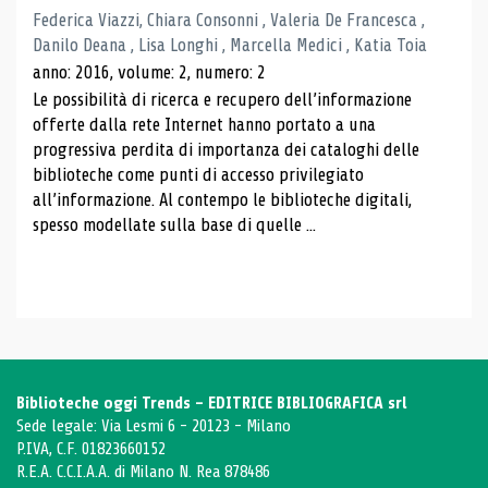
Federica Viazzi, Chiara Consonni , Valeria De Francesca ,
Danilo Deana , Lisa Longhi , Marcella Medici , Katia Toia
anno: 2016, volume: 2, numero: 2
Le possibilità di ricerca e recupero dell’informazione
offerte dalla rete Internet hanno portato a una
progressiva perdita di importanza dei cataloghi delle
biblioteche come punti di accesso privilegiato
all’informazione. Al contempo le biblioteche digitali,
spesso modellate sulla base di quelle ...
Biblioteche oggi Trends - EDITRICE BIBLIOGRAFICA srl
Sede legale: Via Lesmi 6 - 20123 - Milano
P.IVA, C.F. 01823660152
R.E.A. C.C.I.A.A. di Milano N. Rea 878486