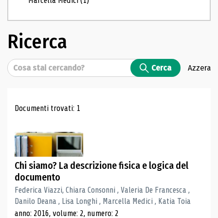
Marcella Medici
(1)
Ricerca
Cerca
Cerca
Azzera
Risultati di ricerca
Documenti trovati: 1
Chi siamo? La descrizione fisica e logica del
documento
Federica Viazzi, Chiara Consonni , Valeria De Francesca ,
Danilo Deana , Lisa Longhi , Marcella Medici , Katia Toia
anno: 2016, volume: 2, numero: 2