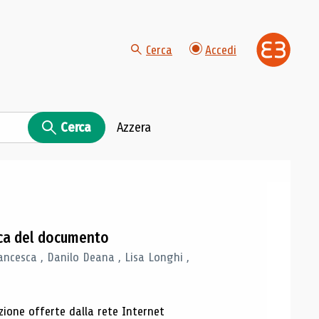
Cerca
Accedi
Cerca
Azzera
gica del documento
ancesca , Danilo Deana , Lisa Longhi ,
azione offerte dalla rete Internet