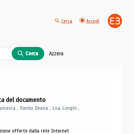
Cerca
Accedi
Cerca
Azzera
gica del documento
ancesca , Danilo Deana , Lisa Longhi ,
azione offerte dalla rete Internet