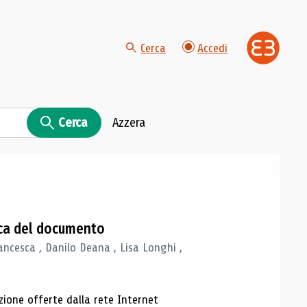
Cerca
Accedi
Cerca
Azzera
gica del documento
ancesca , Danilo Deana , Lisa Longhi ,
azione offerte dalla rete Internet