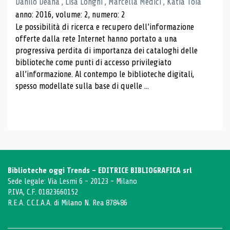
Danilo Deana , Lisa Longhi , Marcella Medici , Katia Toia
anno: 2016, volume: 2, numero: 2
Le possibilità di ricerca e recupero dell’informazione
offerte dalla rete Internet hanno portato a una
progressiva perdita di importanza dei cataloghi delle
biblioteche come punti di accesso privilegiato
all’informazione. Al contempo le biblioteche digitali,
spesso modellate sulla base di quelle ...
Biblioteche oggi Trends - EDITRICE BIBLIOGRAFICA srl
Sede legale: Via Lesmi 6 - 20123 - Milano
P.IVA, C.F. 01823660152
R.E.A. C.C.I.A.A. di Milano N. Rea 878486