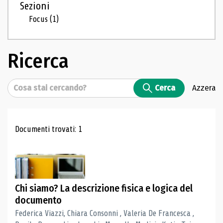
Sezioni
Focus
(1)
Ricerca
Cerca
Cerca
Azzera
Risultati di ricerca
Documenti trovati: 1
Chi siamo? La descrizione fisica e logica del
documento
Federica Viazzi, Chiara Consonni , Valeria De Francesca ,