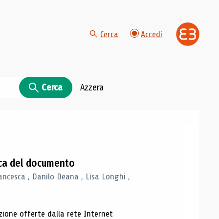
Cerca
Accedi
Cerca
Azzera
gica del documento
ancesca , Danilo Deana , Lisa Longhi ,
azione offerte dalla rete Internet