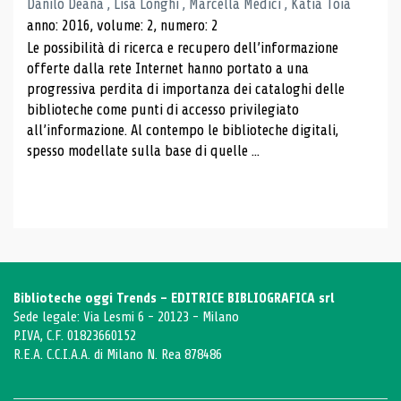
Danilo Deana , Lisa Longhi , Marcella Medici , Katia Toia
anno: 2016, volume: 2, numero: 2
Le possibilità di ricerca e recupero dell’informazione
offerte dalla rete Internet hanno portato a una
progressiva perdita di importanza dei cataloghi delle
biblioteche come punti di accesso privilegiato
all’informazione. Al contempo le biblioteche digitali,
spesso modellate sulla base di quelle ...
Biblioteche oggi Trends - EDITRICE BIBLIOGRAFICA srl
Sede legale: Via Lesmi 6 - 20123 - Milano
P.IVA, C.F. 01823660152
R.E.A. C.C.I.A.A. di Milano N. Rea 878486