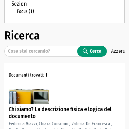
Sezioni
Focus
(1)
Ricerca
Cerca
Cerca
Azzera
Risultati di ricerca
Documenti trovati: 1
Chi siamo? La descrizione fisica e logica del
documento
Federica Viazzi, Chiara Consonni , Valeria De Francesca ,