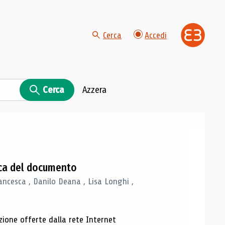
Cerca
Accedi
Cerca
Azzera
gica del documento
ancesca , Danilo Deana , Lisa Longhi ,
azione offerte dalla rete Internet