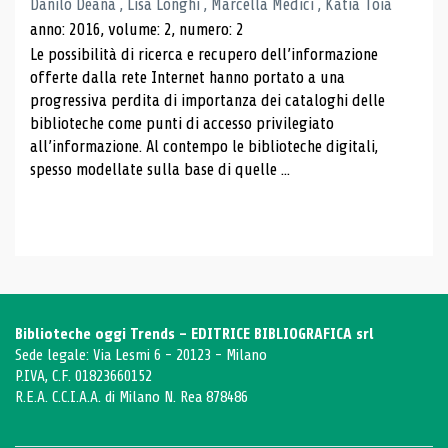
Danilo Deana , Lisa Longhi , Marcella Medici , Katia Toia
anno: 2016, volume: 2, numero: 2
Le possibilità di ricerca e recupero dell’informazione
offerte dalla rete Internet hanno portato a una
progressiva perdita di importanza dei cataloghi delle
biblioteche come punti di accesso privilegiato
all’informazione. Al contempo le biblioteche digitali,
spesso modellate sulla base di quelle ...
Biblioteche oggi Trends - EDITRICE BIBLIOGRAFICA srl
Sede legale: Via Lesmi 6 - 20123 - Milano
P.IVA, C.F. 01823660152
R.E.A. C.C.I.A.A. di Milano N. Rea 878486