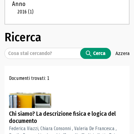
Anno
2016
(1)
Ricerca
Cerca
Cerca
Azzera
Risultati di ricerca
Documenti trovati: 1
Chi siamo? La descrizione fisica e logica del
documento
Federica Viazzi, Chiara Consonni , Valeria De Francesca ,